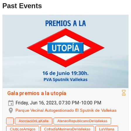
Past Events
Gala premios a la utopía
Friday, Jun 16, 2023, 07:30 PM-10:00 PM
Parque Vecinal Autogestionado El Sputnik de Vallekas
AsociaciónLaKalle
AteneoRepublicanoDeVallekas
ClubLosAmigos
CofradíaMarineraDeVallekas
LaVillana