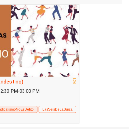
andestino)
 12:30 PM-03:00 PM
ndicalismoNoEsDelito
LasSeisDeLaSuiza