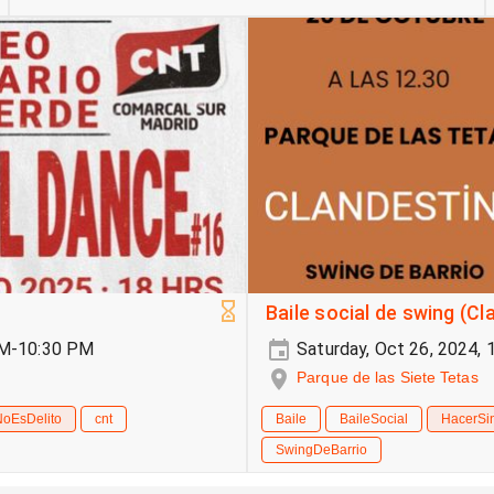
Baile social de swing (Cl
PM-10:30 PM
Saturday, Oct 26, 2024,
Parque de las Siete Tetas
NoEsDelito
cnt
Baile
BaileSocial
HacerSi
SwingDeBarrio