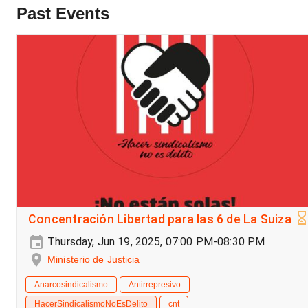
Past Events
Concentración Libertad para las 6 de La Suiza
Thursday, Jun 19, 2025, 07:00 PM-08:30 PM
Ministerio de Justicia
Anarcosindicalismo
Antirrepresivo
HacerSindicalismoNoEsDelito
cnt