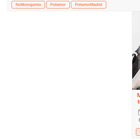
NoMonogamia
Poliamor
PoliamorMadrid
t