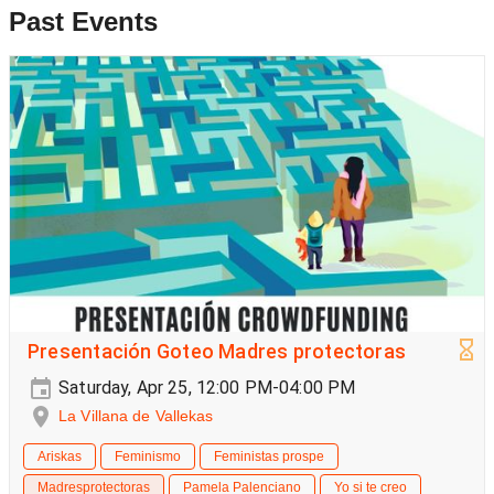
Past Events
Presentación Goteo Madres protectoras
Saturday, Apr 25, 12:00 PM-04:00 PM
La Villana de Vallekas
Ariskas
Feminismo
Feministas prospe
Madresprotectoras
Pamela Palenciano
Yo si te creo