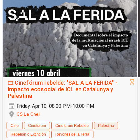
🎞️ Cinefórum rebelde: "SAL A LA FERIDA" -
Impacto ecosocial de ICL en Catalunya y
Palestina
Friday, Apr 10, 08:00 PM-10:00 PM
CS La Cheli
Cine
Cineforum
Cinefórum Rebelde
Palestina
Rebelión o Extinción
Revoltes de la Terra