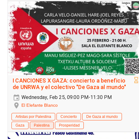
I CANCIONES X GAZA: concierto a beneficio
de UNRWA y el colectivo "De Gaza al mundo"
Wednesday, Feb 25, 09:00 PM-11:30 PM
El Elefante Blanco
Artistas por Palestina
Concierto
De Gaza al mundo
Gaza
Palestina
Prosperidad