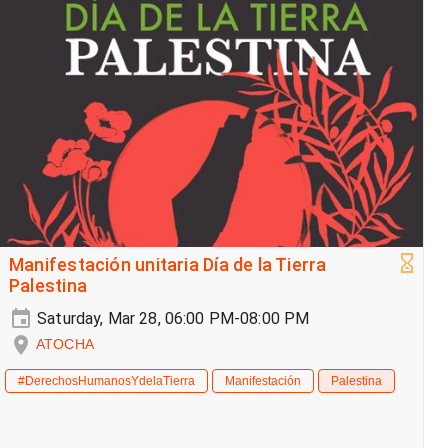
Manifestación unitaria Día de la Tierra
Palestina
Saturday, Mar 28, 06:00 PM-08:00 PM
ATOCHA
#DerechosHumanosYdelaTierra
Manifestación
Palestina