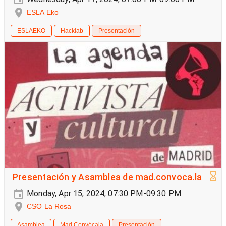
ESLA Eko
ESLAEKO
Hacklab
Presentación
Presentación y Asamblea de mad.convoca.la
Monday, Apr 15, 2024, 07:30 PM-09:30 PM
CSO La Rosa
Asamblea
Mad Convócala
Presentación