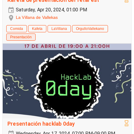
Kafeta de presentación del TetaFest
Saturday, Apr 20, 2024, 01:00 PM
La Villana de Vallekas
Comida
Kafeta
LaVillana
OrgulloVallekano
Presentación
Presentación hacklab 0day
Wednesday, Apr 17, 2024, 07:00 PM-09:00 PM