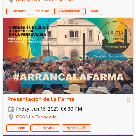
Concierto
NoMixto
Presentación
Taller
Presentación de La Farma
Friday, Jun 16, 2023, 06:30 PM
CSOA La Ferroviaria
LaFarma
LaFerroviaria
Presentación