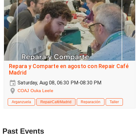
Repara y Comparte en agosto con Repair Café
Madrid
Saturday, Aug 08, 06:30 PM-08:30 PM
COAJ Ouka Leele
Arganzuela
RepairCaféMadrid
Reparación
Taller
Past Events