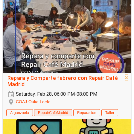
Repara y Comparte febrero con Repair Café
Madrid
Saturday, Feb 28, 06:00 PM-08:00 PM
COAJ Ouka Leele
Arganzuela
RepairCaféMadrid
Reparación
Taller