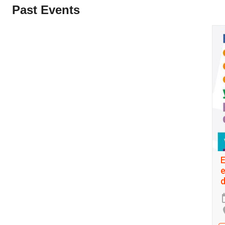
Past Events
E
e