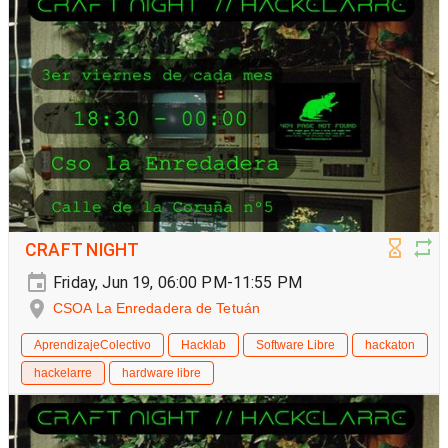
CRAFT NIGHT
Friday, Jun 19, 06:00 PM-11:55 PM
CSOA La Enredadera de Tetuán
AprendizajeColectivo
Hacklab
Software Libre
hackaton
hackelarre
hardware libre