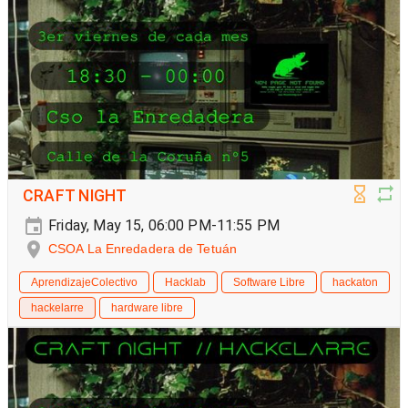
CRAFT NIGHT
Friday, May 15, 06:00 PM-11:55 PM
CSOA La Enredadera de Tetuán
AprendizajeColectivo
Hacklab
Software Libre
hackaton
hackelarre
hardware libre