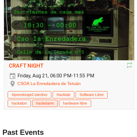
CRAFT NIGHT
Friday, Aug 21, 06:00 PM-11:55 PM
CSOA La Enredadera de Tetuán
AprendizajeColectivo
Hacklab
Software Libre
hackaton
hackelarre
hardware libre
Past Events