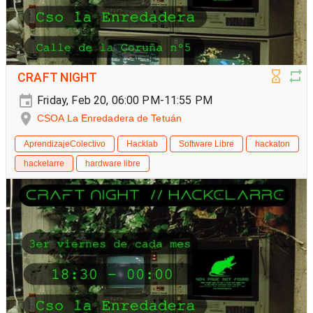
CRAFT NIGHT
Friday, Feb 20, 06:00 PM-11:55 PM
CSOA La Enredadera de Tetuán
AprendizajeColectivo
Hacklab
Software Libre
hackaton
hackelarre
hardware libre