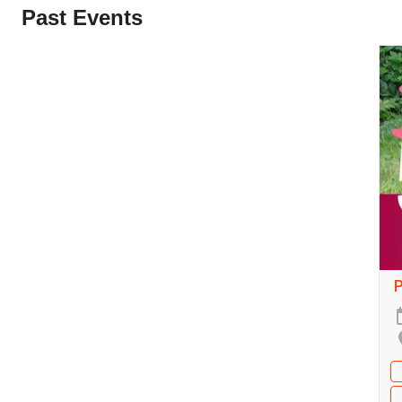
Past Events
P