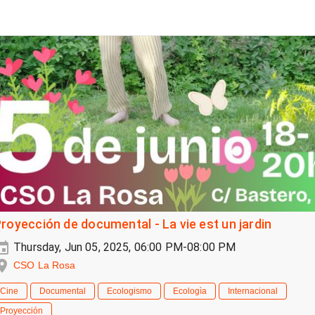
royección de documental - La vie est un jardin
Thursday, Jun 05, 2025, 06:00 PM-08:00 PM
CSO La Rosa
Cine
Documental
Ecologismo
Ecologìa
Internacional
Proyección