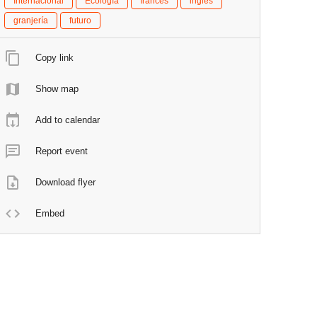
Internacional
Ecologìa
francés
inglés
granjería
futuro
Copy link
Show map
Add to calendar
Report event
Download flyer
Embed