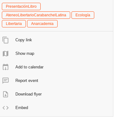
PresentaciónLibro
AteneoLibertarioCarabanchelLatina
Ecología
Libertaria
Anarcademia
Copy link
Show map
Add to calendar
Report event
Download flyer
Embed