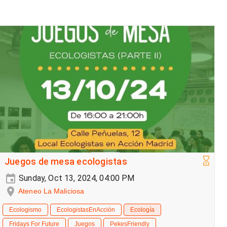
Juegos de mesa ecologistas
Sunday, Oct 13, 2024, 04:00 PM
Ateneo La Maliciosa
Ecologismo
EcologistasEnAcción
Ecología
Fridays For Future
Juegos
PekesFriendly