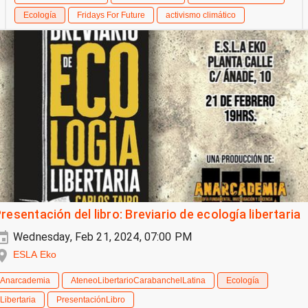
Ecología
Fridays For Future
activismo climático
resentación del libro: Breviario de ecología libertaria
Wednesday, Feb 21, 2024, 07:00 PM
ESLA Eko
Anarcademia
AteneoLibertarioCarabanchelLatina
Ecología
Libertaria
PresentaciónLibro