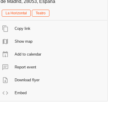
de Madrid, 28053, España
La Horizontal
Teatro
Copy link
Show map
Add to calendar
Report event
Download flyer
Embed