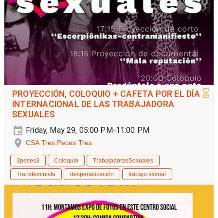
PROYECCIÓN, COLOQUIO + CAFETA POR EL DÍA
INTERNACIONAL DE LAS TRABAJADORA
SEXUALES
Friday, May 29, 05:00 PM-11:00 PM
CSA Tres Peces Tres
3peces3
Coloquio
TrabajadorasSexuales
Transfeminista
despenalización
trabajo sexual