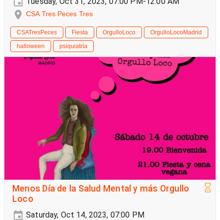
Tuesday, Oct 31, 2023, 07:00 PM-12:00 AM
CSA Tres Peces Tres
CSATresPeces
Fiesta
OrgulloLoco
OrgulloLocoMadrid
halloween
psiquiatría
Menos Día de la Salud Mental y más Orgullo
Loco
Saturday, Oct 14, 2023, 07:00 PM