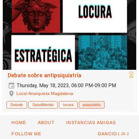
Debate sobre antipsiquiatría
Thursday, May 18, 2023, 06:00 PM-09:00 PM
Local Anarquista Magdalena
Debate
SaludMental
locura
psiquiatría
HOME
ABOUT
INSTANCIAS AMIGAS
FOLLOW ME
GANCIO
1.28.2