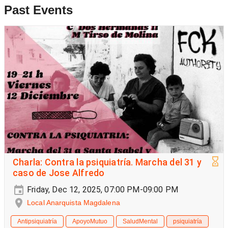
Past Events
Charla: Contra la psiquiatría. Marcha del 31 y
caso de Jose Alfredo
Friday, Dec 12, 2025, 07:00 PM-09:00 PM
Local Anarquista Magdalena
Antipsiquiatría
ApoyoMutuo
SaludMental
psiquiatría