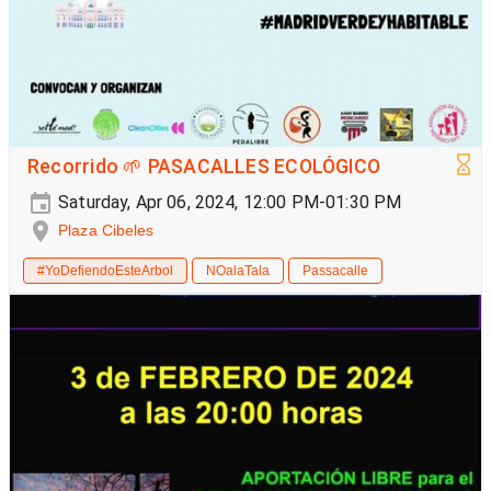
Recorrido 🌱 PASACALLES ECOLÓGICO
Saturday, Apr 06, 2024, 12:00 PM-01:30 PM
Plaza Cibeles
#YoDefiendoEsteArbol
NOalaTala
Passacalle