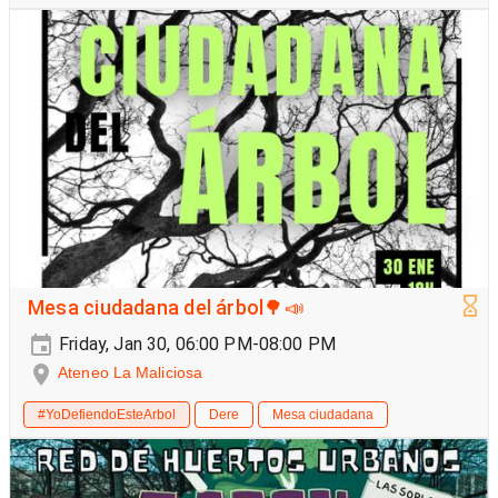
Mesa ciudadana del árbol🌳📣
Friday, Jan 30, 06:00 PM-08:00 PM
Ateneo La Maliciosa
#YoDefiendoEsteArbol
Dere
Mesa ciudadana