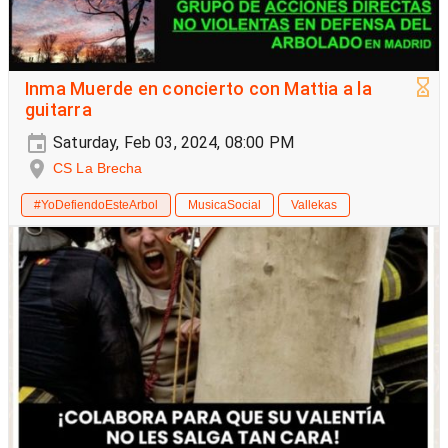
Inma Muerde en concierto con Mattia a la
guitarra
Saturday, Feb 03, 2024, 08:00 PM
CS La Brecha
#YoDefiendoEsteArbol
MusicaSocial
Vallekas