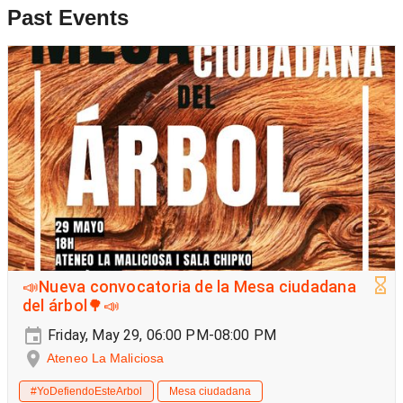
Past Events
📣Nueva convocatoria de la Mesa ciudadana
del árbol🌳📣
Friday, May 29, 06:00 PM-08:00 PM
Ateneo La Maliciosa
#YoDefiendoEsteArbol
Mesa ciudadana