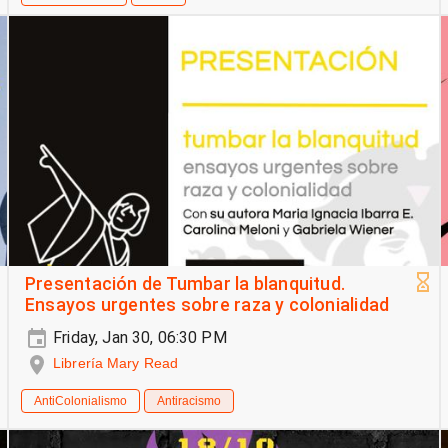
Presentación de Tumbar la blanquitud.
Ensayos urgentes sobre raza y colonialidad
Friday, Jan 30, 06:30 PM
Librería Mary Read
AntiColonialismo
Antiracismo