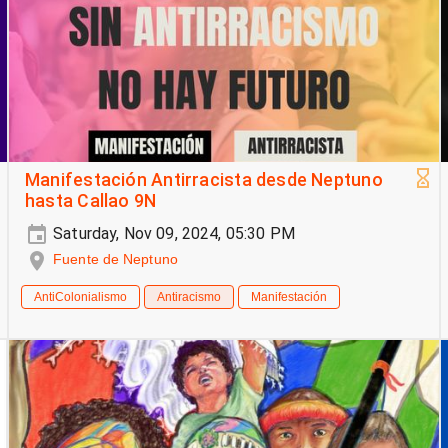
Manifestación Antirracista desde Neptuno
hasta Callao 9N
Saturday, Nov 09, 2024, 05:30 PM
Fuente de Neptuno
AntiColonialismo
Antiracismo
Manifestación