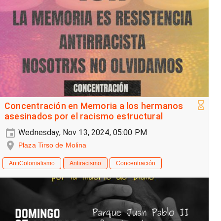
Concentración en Memoria a los hermanos
asesinados por el racismo estructural
Wednesday, Nov 13, 2024, 05:00 PM
Plaza Tirso de Molina
AntiColonialismo
Antiracismo
Concentración