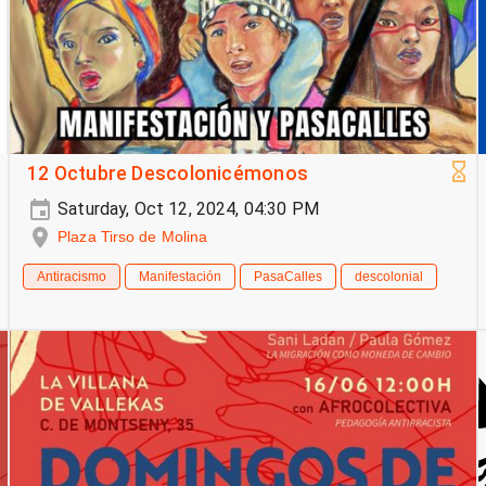
12 Octubre Descolonicémonos
Saturday, Oct 12, 2024, 04:30 PM
Plaza Tirso de Molina
Antiracismo
Manifestación
PasaCalles
descolonial