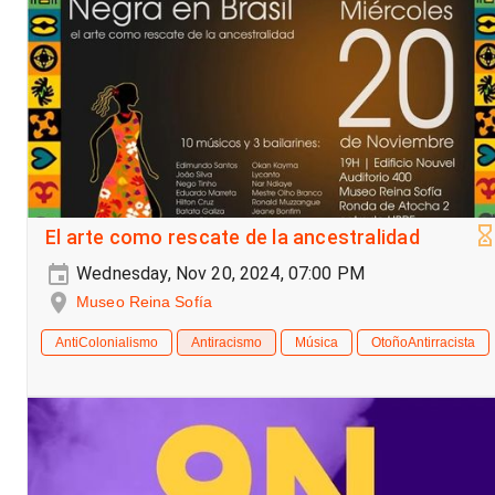
El arte como rescate de la ancestralidad
Wednesday, Nov 20, 2024, 07:00 PM
Museo Reina Sofía
AntiColonialismo
Antiracismo
Música
OtoñoAntirracista