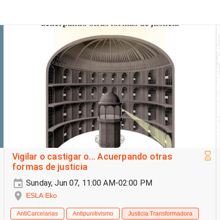
Vigilar o castigar o... Acuerpando otras
formas de justicia
Sunday, Jun 07, 11:00 AM-02:00 PM
ESLA Eko
AntiCarcelarias
Antipunitivismo
Justicia Transformadora