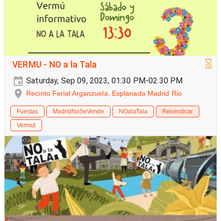
VERMU - NO a la Tala
Saturday, Sep 09, 2023, 01:30 PM-02:30 PM
Recinto Ferial Arganzuela, Esplanada Madrid Rio
Fuestas
MadridNoSeVende
NOalaTala
Reivindicar
Vermut