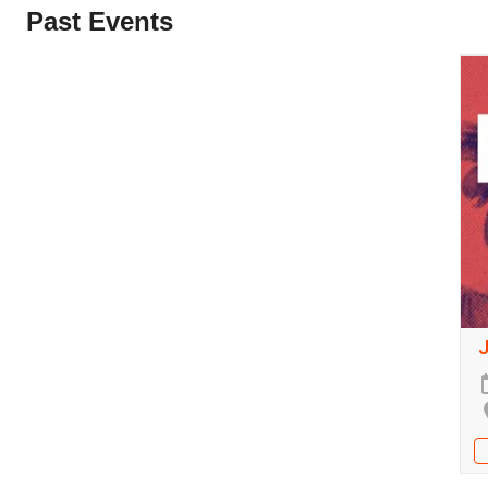
Past Events
J