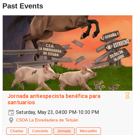
Past Events
Jornada antiespecista benéfica para
santuarios
Saturday, May 23, 04:00 PM-10:30 PM
CSOA La Enredadera de Tetuán
Charlas
Concierto
Jornada
Mercadillo