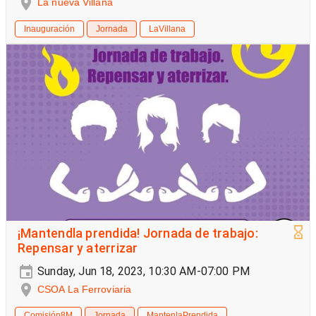
La nueva Villana
Inauguración
Jornada
LaVillana
¡Mantendla prendida! Jornada de trabajo:
Repensar y aterrizar
Sunday, Jun 18, 2023, 10:30 AM-07:00 PM
CSOA La Ferroviaria
Comisión8M
Jornada
MantenlaPrendida