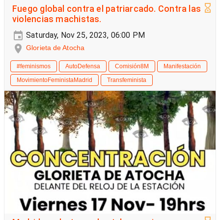
Fuego global contra el patriarcado. Contra las
violencias machistas.
Saturday, Nov 25, 2023, 06:00 PM
Glorieta de Atocha
#feminismos
AutoDefensa
Comisión8M
Manifestación
MovimientoFeministaMadrid
Transfeminista