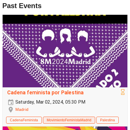
Past Events
Cadena feminista por Palestina
Saturday, Mar 02, 2024, 05:30 PM
Madrid
CadenaFeminista
MovimientoFeministaMadrid
Palestina