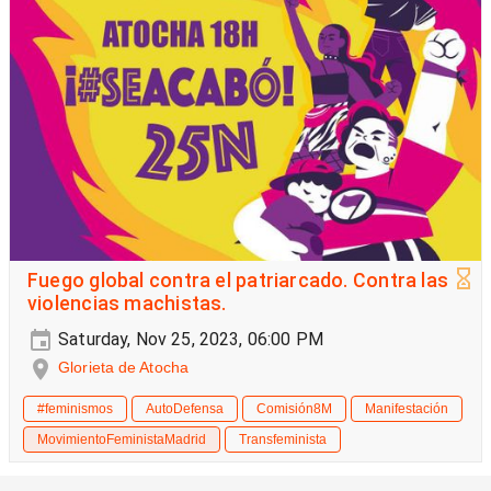
Fuego global contra el patriarcado. Contra las
violencias machistas.
Saturday, Nov 25, 2023, 06:00 PM
Glorieta de Atocha
#feminismos
AutoDefensa
Comisión8M
Manifestación
MovimientoFeministaMadrid
Transfeminista