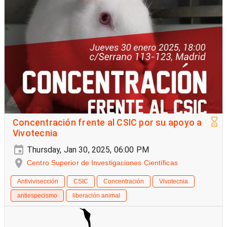
Concentración frente al CSIC por su apoyo a
Vivotecnia
Thursday, Jan 30, 2025, 06:00 PM
Centro Superior de Investigaciones Científicas
Antivivisección
CSIC
Concentración
Vivotecnia
antiespecismo
liberación animal