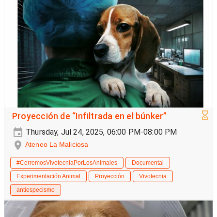
Proyección de “Infiltrada en el búnker”
Thursday, Jul 24, 2025, 06:00 PM-08:00 PM
Ateneo La Maliciosa
#CerremosVivotecniaPorLosAnimales
Documental
Experimentación Animal
Proyección
Vivotecnia
antiespecismo