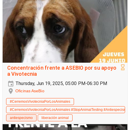
Concentración frente a ASEBIO por su apoyo
a Vivotecnia
Thursday, Jun 19, 2025, 05:00 PM-06:30 PM
Oficinas AseBio
#CerremosVivotecniaPorLosAnimales
#CerremosVivotecniaPorLosAnimales #StopAnimalTesting #Antiespecismo 
antiespecismo
liberación animal