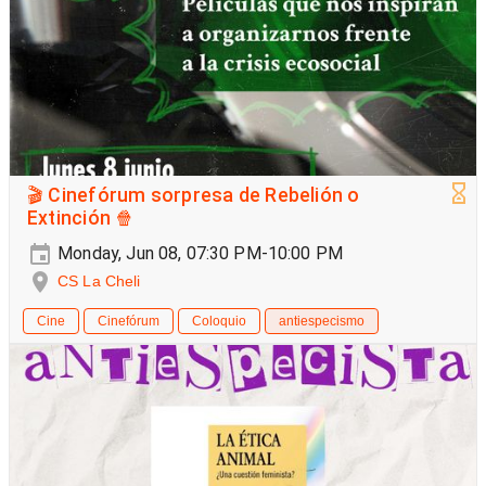
🎬 Cinefórum sorpresa de Rebelión o
Extinción 🍿
Monday, Jun 08, 07:30 PM-10:00 PM
CS La Cheli
Cine
Cinefórum
Coloquio
antiespecismo