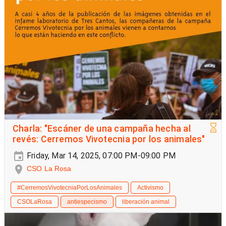
Charla: "Escáner de una campaña hecha al
revés: Cerremos Vivotecnia por los animales"
Friday, Mar 14, 2025, 07:00 PM-09:00 PM
CSO La Rosa
#CerremosVivotecniaPorLosAnimales
Activismo
CSOLaRosa
antiespecismo
liberación animal