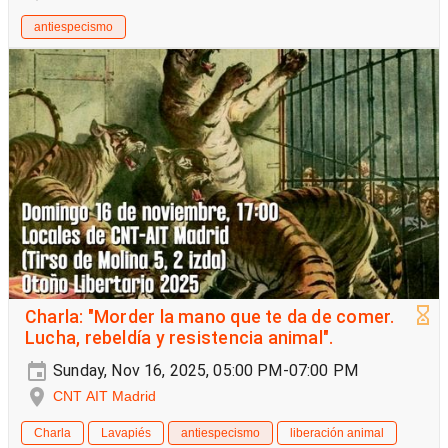
antiespecismo
Charla: "Morder la mano que te da de comer.
Lucha, rebeldía y resistencia animal".
Sunday, Nov 16, 2025, 05:00 PM-07:00 PM
CNT AIT Madrid
Charla
Lavapiés
antiespecismo
liberación animal