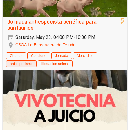
Jornada antiespecista benéfica para
santuarios
Saturday, May 23, 04:00 PM-10:30 PM
CSOA La Enredadera de Tetuán
Charlas
Concierto
Jornada
Mercadillo
antiespecismo
liberación animal