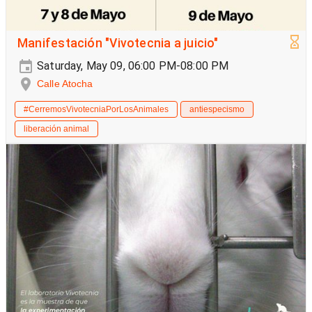
Manifestación "Vivotecnia a juicio"
Saturday, May 09, 06:00 PM-08:00 PM
Calle Atocha
#CerremosVivotecniaPorLosAnimales
antiespecismo
liberación animal