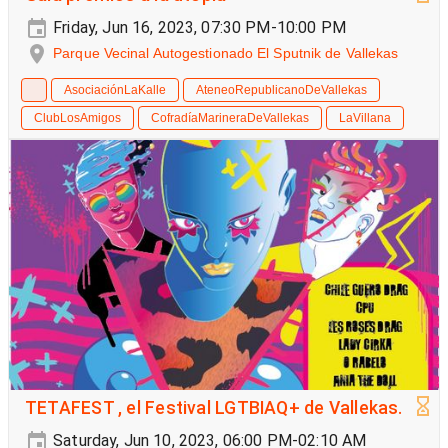
Friday, Jun 16, 2023, 07:30 PM-10:00 PM
Parque Vecinal Autogestionado El Sputnik de Vallekas
AsociaciónLaKalle
AteneoRepublicanoDeVallekas
ClubLosAmigos
CofradíaMarineraDeVallekas
LaVillana
TETAFEST , el Festival LGTBIAQ+ de Vallekas.
Saturday, Jun 10, 2023, 06:00 PM-02:10 AM