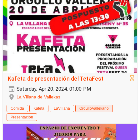
Kafeta de presentación del TetaFest
Saturday, Apr 20, 2024, 01:00 PM
La Villana de Vallekas
Comida
Kafeta
LaVillana
OrgulloVallekano
Presentación