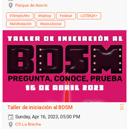
Parque de Azorín
#TemploAfro
#hiphop
Festival
LGTBIQA+
Manifestación
MusicaSocial
Taller de iniciación al BDSM
Sunday, Apr 16, 2023, 05:00 PM
CS La Brecha