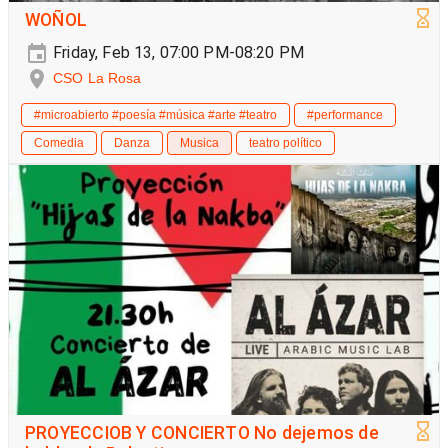
WOÑOL
Friday, Feb 13, 07:00 PM-08:20 PM
CSO La Rosa
#microabierto #poesía #música #arte #teatro
#performance
Comedia
Danza
Musica
teatro político
PROYECCIOB Y CONCIERTO No dejemos de