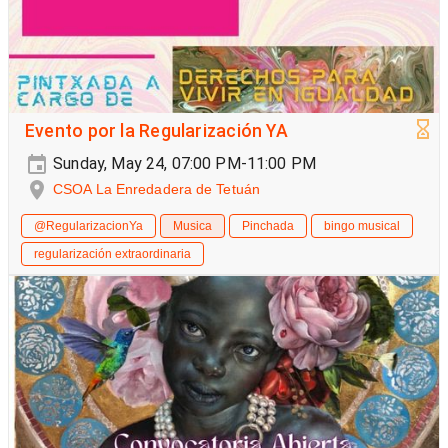
Evento por la Regularización YA
Sunday, May 24, 07:00 PM-11:00 PM
CSOA La Enredadera de Tetuán
@RegularizacionYa
Musica
Pinchada
bingo musical
regularización extraordinaria