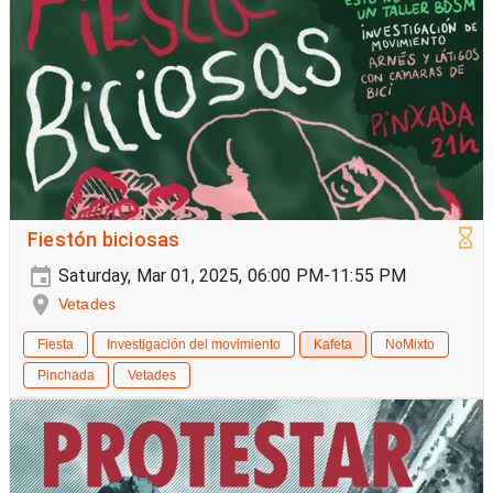
Fiestón biciosas
Saturday, Mar 01, 2025, 06:00 PM-11:55 PM
Vetades
Fiesta
Investigación del movimiento
Kafeta
NoMixto
Pinchada
Vetades