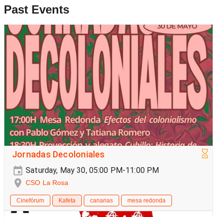
Past Events
Jornadas Decoloniales
Saturday, May 30, 05:00 PM-11:00 PM
CSO La Rosa
Cinefórum
Kafeta
canarias
mesa redonda