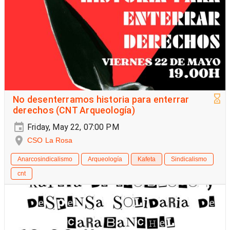
No desenterramos historia para enterrar
derechos (CNT Arqueología)
Friday, May 22, 07:00 PM
CSO La Rosa
Anarcosindicalismo
Arqueología
Kafeta
Sindicalismo
cnt