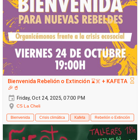
Bienvenida Rebelión o Extinción ⌛☠️ + KAFETA
🎉🥤
Friday, Oct 24, 2025, 07:00 PM
CS La Cheli
Bienvenida
Crisis climática
Kafeta
Rebelión o Extinción