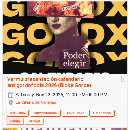
Vermú presentación calendario
antigordofobia 2026 (Bloke Gorde)
Saturday, Nov 22, 2025, 12:00 PM-05:00 PM
La Villana de Vallekas
Activismo
Antigordofobia
BlokeGorde
Calendario
Kafeta
Vermut