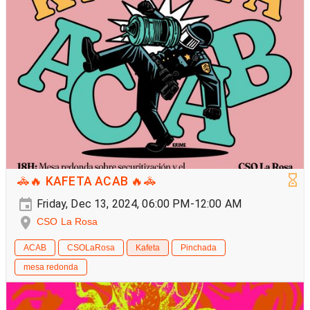
🚓🔥 KAFETA ACAB 🔥🚓
Friday, Dec 13, 2024, 06:00 PM-12:00 AM
CSO La Rosa
ACAB
CSOLaRosa
Kafeta
Pinchada
mesa redonda