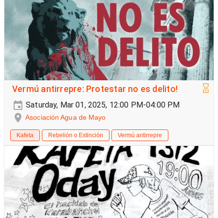
Vermú antirrepre: Protestar no es delito!
Saturday, Mar 01, 2025, 12:00 PM-04:00 PM
Asociación Agua de Mayo
Kafeta
Rebelión o Extinción
Vermú antirrepre