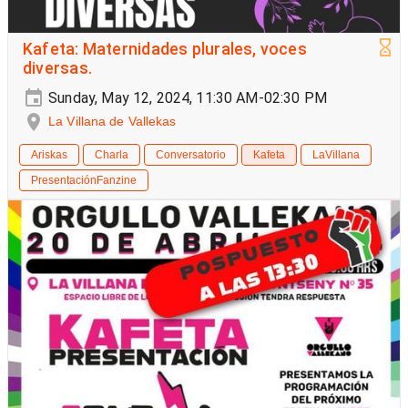
Kafeta: Maternidades plurales, voces
diversas.
Sunday, May 12, 2024, 11:30 AM-02:30 PM
La Villana de Vallekas
Ariskas
Charla
Conversatorio
Kafeta
LaVillana
PresentaciónFanzine