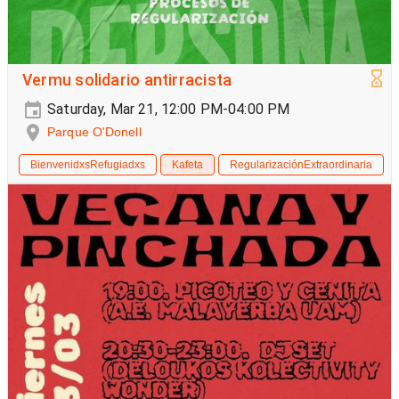
Vermu solidario antirracista
Saturday, Mar 21, 12:00 PM-04:00 PM
Parque O'Donell
BienvenidxsRefugiadxs
Kafeta
RegularizaciónExtraordinaria