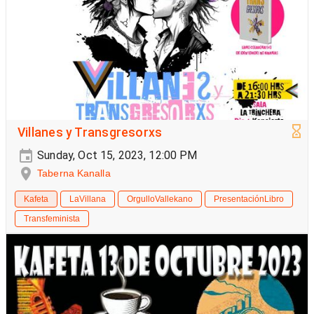
Villanes y Transgresorxs
Sunday, Oct 15, 2023, 12:00 PM
Taberna Kanalla
Kafeta
LaVillana
OrgulloVallekano
PresentaciónLibro
Transfeminista